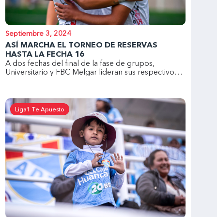
Septiembre 3, 2024
ASÍ MARCHA EL TORNEO DE RESERVAS
HASTA LA FECHA 16
A dos fechas del final de la fase de grupos,
Universitario y FBC Melgar lideran sus respectivos
grupos con 32 unidades y están cerca de los
cuartos de final del […]
Liga1 Te Apuesto