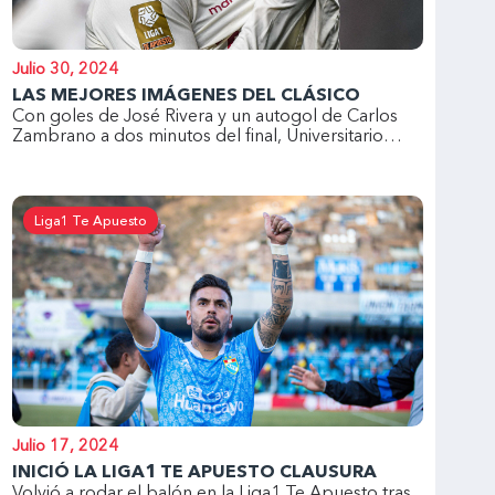
Julio 30, 2024
LAS MEJORES IMÁGENES DEL CLÁSICO
Con goles de José Rivera y un autogol de Carlos
Zambrano a dos minutos del final, Universitario
remontó el marcador y se impuso 2-1 ante Alianza
Lima por la fecha […]
Liga1 Te Apuesto
Julio 17, 2024
INICIÓ LA LIGA1 TE APUESTO CLAUSURA
Volvió a rodar el balón en la Liga1 Te Apuesto tras