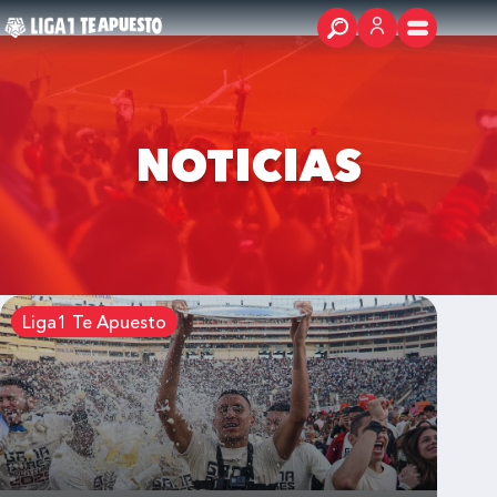
NOTICIAS
Liga1 Te Apuesto