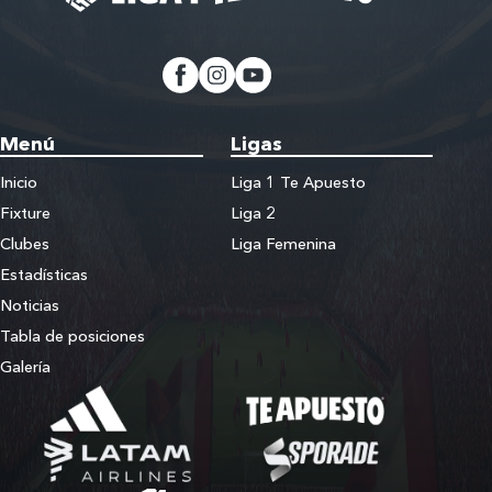
Menú
Ligas
Inicio
Liga 1 Te Apuesto
Fixture
Liga 2
Clubes
Liga Femenina
Estadísticas
Noticias
Tabla de posiciones
Galería