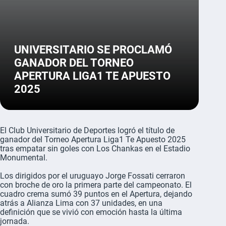
UNIVERSITARIO SE PROCLAMÓ
GANADOR DEL TORNEO
APERTURA LIGA1 TE APUESTO
2025
El Club Universitario de Deportes logró el título de
ganador del Torneo Apertura Liga1 Te Apuesto 2025
tras empatar sin goles con Los Chankas en el Estadio
Monumental.
Los dirigidos por el uruguayo Jorge Fossati cerraron
con broche de oro la primera parte del campeonato. El
cuadro crema sumó 39 puntos en el Apertura, dejando
atrás a Alianza Lima con 37 unidades, en una
definición que se vivió con emoción hasta la última
jornada.