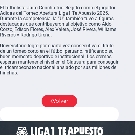
El futbolista Jairo Concha fue elegido como el jugador
Adidas del Torneo Apertura Liga1 Te Apuesto 2025.
Durante la competencia, la “U” también tuvo a figuras
destacadas que contribuyeron al objetivo como Aldo
Corzo, Edison Flores, Álex Valera, José Rivera, Williams
Riveros y Rodrigo Ureña.
Universitario logró por cuarta vez consecutiva el título
de un torneo corto en el fútbol peruano, ratificando su
buen momento deportivo e institucional. Los cremas
esperan mantener el nivel en el Clausura para conseguir
el tricampeonato nacional ansiado por sus millones de
hinchas.
Volver