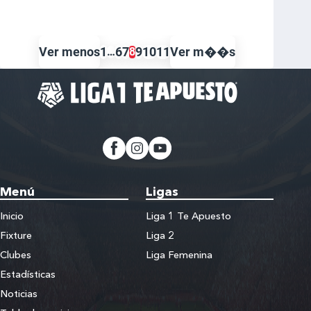
sobre Carlos A. Mannucci con gol de […]
Ver menos
1
…
6
7
8
9
10
11
Ver m��s
Menú
Ligas
Inicio
Liga 1 Te Apuesto
Fixture
Liga 2
Clubes
Liga Femenina
Estadísticas
Noticias