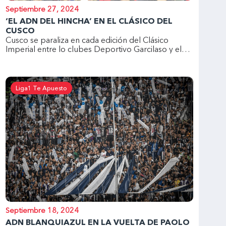
Septiembre 27, 2024
‘EL ADN DEL HINCHA’ EN EL CLÁSICO DEL
CUSCO
Cusco se paraliza en cada edición del Clásico
Imperial entre lo clubes Deportivo Garcilaso y el
Club Cienciano. Una rivalidad surgida en las aulas
de los emblemáticos colegios que, hoy […]
Liga1 Te Apuesto
Septiembre 18, 2024
ADN BLANQUIAZUL EN LA VUELTA DE PAOLO