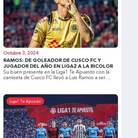
Octubre 3, 2024
RAMOS: DE GOLEADOR DE CUSCO FC Y
JUGADOR DEL AÑO EN LIGA2 A LA BICOLOR
Su buen presente en la Liga1 Te Apuesto con la
camiseta de Cusco FC llevó a Luis Ramos a ser
convocado a La Bicolor. Con 9 goles en el 2024,
[…]
Liga1 Te Apuesto