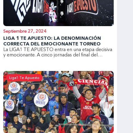
Septiembre 27, 2024
LIGA 1 TE APUESTO: LA DENOMINACIÓN
CORRECTA DEL EMOCIONANTE TORNEO
La LIGA1 TE APUESTO entra en una etapa decisiva
y emocionante. A cinco jornadas del final del
Clausura, Universitario, Alianza Lima, Sporting
Cristal y FBC Melgar pelean punto a punto […]
Liga1 Te Apuesto