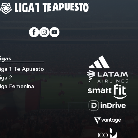
igas
iga 1 Te Apuesto
iga 2
iga Femenina