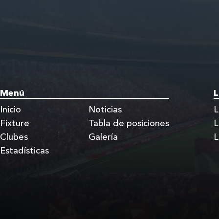
Menú
L
Inicio
Noticias
L
Fixture
Tabla de posiciones
L
Clubes
Galería
L
Estadísticas