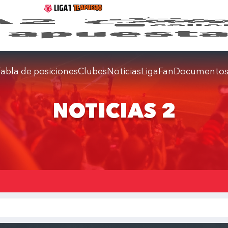
abla de posiciones
Clubes
Noticias
LigaFan
Documento
NOTICIAS 2