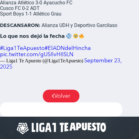
Alianza Atlético 3-0 Ayacucho FC
Cusco FC 0-2 ADT
Sport Boys 1-1 Atlético Grau
DESCANSARON:
Alianza UDH y Deportivo Garcilaso
𝗟𝗼 𝗾𝘂𝗲 𝗻𝗼𝘀 𝗱𝗲𝗷𝗼́ 𝗹𝗮 𝗳𝗲𝗰𝗵𝗮
#Liga1TeApuesto
#ElADNdelHincha
pic.twitter.com/gUS8vH8SLN
September 23,
— Liga1 Te Apuesto (@Liga1TeApuesto)
2025
Volver