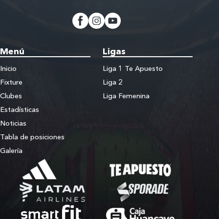
Menú
Ligas
Inicio
Liga 1 Te Apuesto
Fixture
Liga 2
Clubes
Liga Femenina
Estadísticas
Noticias
Tabla de posiciones
Galería