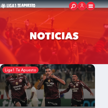
NOTICIAS
Liga1 Te Apuesto