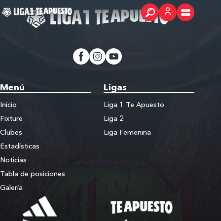
Menú
Ligas
Inicio
Liga 1 Te Apuesto
Fixture
Liga 2
Clubes
Liga Femenina
Estadísticas
Noticias
Tabla de posiciones
Galería