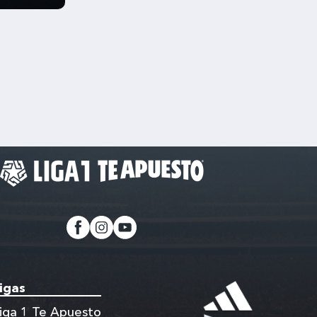
igas
iga 1 Te Apuesto