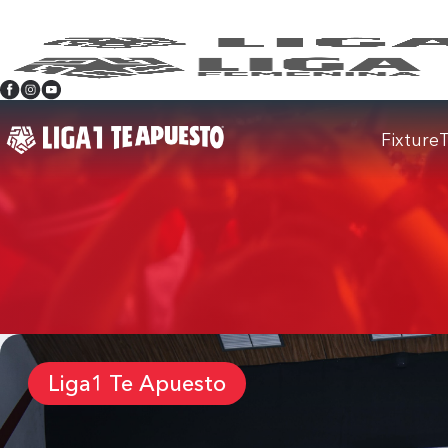
Fixture
T
Liga1 Te Apuesto