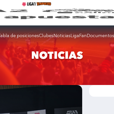
abla de posiciones
Clubes
Noticias
LigaFan
Documento
NOTICIAS