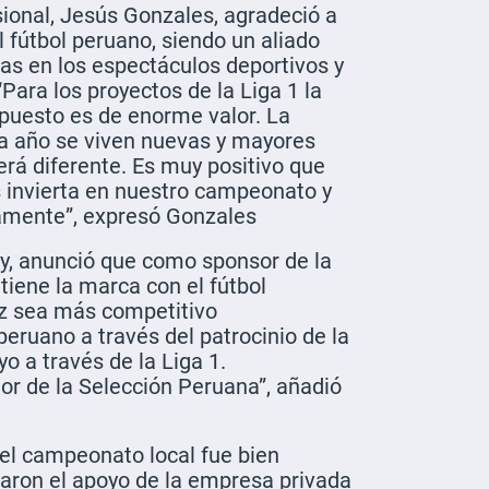
esional, Jesús Gonzales, agradeció a
 fútbol peruano, siendo un aliado
has en los espectáculos deportivos y
Para los proyectos de la Liga 1 la
puesto es de enorme valor. La
da año se viven nuevas y mayores
á diferente. Es muy positivo que
 invierta en nuestro campeonato y
vamente”, expresó Gonzales
ay, anunció que como sponsor de la
tiene la marca con el fútbol
ez sea más competitivo
eruano a través del patrocinio de la
 a través de la Liga 1.
tor de la Selección Peruana”, añadió
l campeonato local fue bien
ltaron el apoyo de la empresa privada