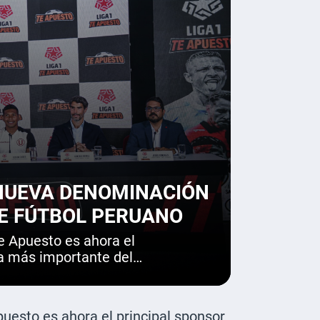
 NUEVA DENOMINACIÓN
E FÚTBOL PERUANO
e Apuesto es ahora el
ca más importante del
 “Liga 1 […]
uesto es ahora el principal sponsor