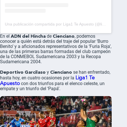
Una publicación compartida por Liga1 Te Apuesto (@liga1teapuesto)
ADN del Hincha
Cienciano
En el
de
, podemos
conocer a quién está detrás del traje del popular ‘Burro
Benito’ y a aficionados representativos de la ‘Furia Roja’,
una de las primeras barras formadas del club campeón
de la CONMEBOL Sudamericana 2003 y la Recopa
Sudamericana 2004.
Deportivo Garcilaso
Cienciano
y
se han enfrentado,
Liga1 Te
hasta hoy, en cuatro ocasiones por la
Apuesto
con dos triunfos para el elenco celeste, un
empate y un triunfo del ‘Papá’.