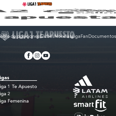
abla de posiciones
Clubes
Noticias
LigaFan
Documento
igas
iga 1 Te Apuesto
iga 2
iga Femenina